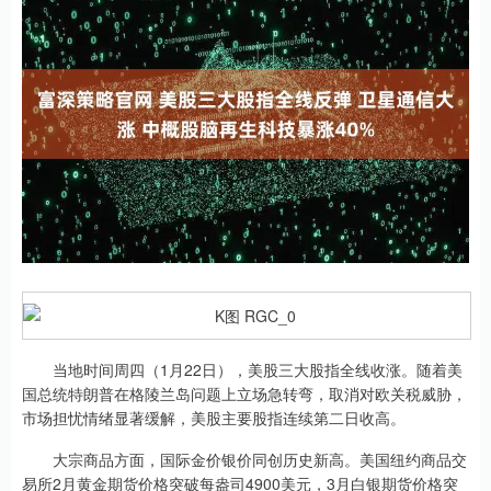
当地时间周四（1月22日），美股三大股指全线收涨。随着美
国总统特朗普在格陵兰岛问题上立场急转弯，取消对欧关税威胁，
市场担忧情绪显著缓解，美股主要股指连续第二日收高。
大宗商品方面，国际金价银价同创历史新高。美国纽约商品交
易所2月黄金期货价格突破每盎司4900美元，3月白银期货价格突