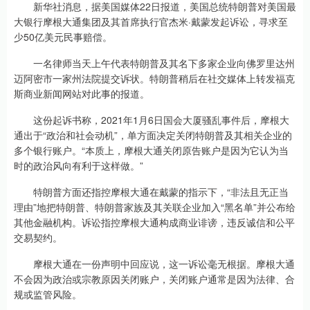
新华社消息，据美国媒体22日报道，美国总统特朗普对美国最
大银行摩根大通集团及其首席执行官杰米·戴蒙发起诉讼，寻求至
少50亿美元民事赔偿。
一名律师当天上午代表特朗普及其名下多家企业向佛罗里达州
迈阿密市一家州法院提交诉状。特朗普稍后在社交媒体上转发福克
斯商业新闻网站对此事的报道。
这份起诉书称，2021年1月6日国会大厦骚乱事件后，摩根大
通出于“政治和社会动机”，单方面决定关闭特朗普及其相关企业的
多个银行账户。“本质上，摩根大通关闭原告账户是因为它认为当
时的政治风向有利于这样做。”
特朗普方面还指控摩根大通在戴蒙的指示下，“非法且无正当
理由”地把特朗普、特朗普家族及其关联企业加入“黑名单”并公布给
其他金融机构。诉讼指控摩根大通构成商业诽谤，违反诚信和公平
交易契约。
摩根大通在一份声明中回应说，这一诉讼毫无根据。摩根大通
不会因为政治或宗教原因关闭账户，关闭账户通常是因为法律、合
规或监管风险。