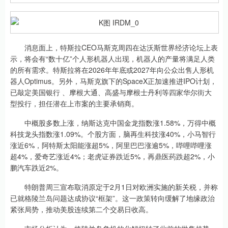
消息面上，特斯拉CEO马斯克周四在达沃斯世界经济论坛上表
示，将会有“数十亿”个人形机器人出现，机器人的产量将满足人类
的所有需求。特斯拉将在2026年年底或2027年向公众出售人形机
器人Optimus。另外，马斯克旗下的SpaceX正加速推进IPO计划，
已敲定美国银行 、摩根大通、高盛与摩根士丹利等四家华尔街大
型投行，担任潜在上市案的主要承销商。
中概股多数上涨，纳斯达克中国金龙指数涨1.58%，万得中概
科技龙头指数涨1.09%。个股方面，脑再生科技涨40%，小马智行
涨近6%，阿特斯太阳能涨超5%，阿里巴巴涨逾5%，哔哩哔哩涨
超4%，爱奇艺涨近4%；老虎证券跌近5%，再鼎医药跌超2%，小
鹏汽车跌近2%。
特朗普周三宣布取消原定于2月1日对欧洲实施的新关税，并称
已就格陵兰岛问题达成协议“框架”。这一政策转向缓解了地缘政治
紧张局势，推动美股连续第二个交易日收高。