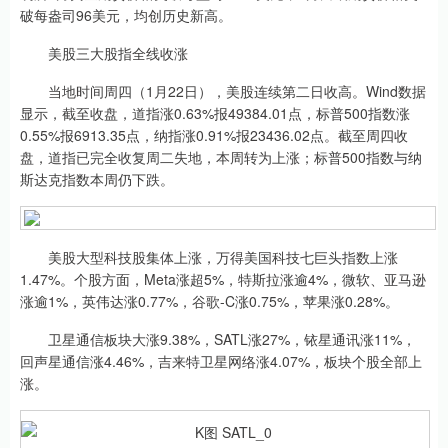
破每盎司96美元，均创历史新高。
美股三大股指全线收涨
当地时间周四（1月22日），美股连续第二日收高。Wind数据
显示，截至收盘，道指涨0.63%报49384.01点，标普500指数涨
0.55%报6913.35点，纳指涨0.91%报23436.02点。截至周四收
盘，道指已完全收复周二失地，本周转为上涨；标普500指数与纳
斯达克指数本周仍下跌。
美股大型科技股集体上涨，万得美国科技七巨头指数上涨
1.47%。个股方面，Meta涨超5%，特斯拉涨逾4%，微软、亚马逊
涨逾1%，英伟达涨0.77%，谷歌-C涨0.75%，苹果涨0.28%。
卫星通信板块大涨9.38%，SATL涨27%，铱星通讯涨11%，
回声星通信涨4.46%，吉来特卫星网络涨4.07%，板块个股全部上
涨。