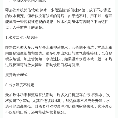
即热饮水机凭借“秒出热水、多段温控”的便捷体验，成了不少家庭
的饮水新宠。但看似没有缺点的背后，如果选不对、用不对，也可
能藏着一些容易被忽视的隐患。饮水机对身体有害吗？下面这四
点，入手前先了解清楚。
1.水质二次污染风险
即热式机型大多没有配备水箱抑菌技术，若长期不清洁，常温水箱
内部易滋生细菌和藻类。很多机型出水口与空气直接接触，也容易
积灰纳垢。加上管路短、水流速快，如果进水水质本就一般，加热
过程反而可能放大异味，影响饮用口感与健康。
展开剩余85%
2.出水温度不稳定
受加热体功率和流速算法影响，许多入门机型存在“头杯温水、次
杯烫嘴”的情况。尤其在连续取水时，加热体来不及充分升温，水
温可能忽高忽低。对需要精准控温冲泡奶粉的家庭来说，这种波动
不仅影响口感，还可能破坏营养成分。