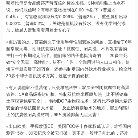
照着比母婴食品级还严苛五倍的标准来搞。3秒就能喝上热水不
说，你们敢信吗？有毒挥发物控制在0.001%以下（普遍才
0.4%）、有害物沉积率只有0.009%（普遍2%）、重金属析出率
0.002%（普遍0.2%），关键是整机没有胶水、没有化学制剂添
加，敏感人群和宝宝用着太安心了！
◐更厉害的是，宫菱解决了使用半年性能衰减的问题，直接给了6年
超常规无毒、性能抗衰减认证！抗腐蚀、耐高温、不挥发有害物，
主打一个长期稳定陪伴。他们家的路子也挺清奇的——20多年死
磕“安全无毒、高性能”，从不打广告，全靠用过的人口口相传。短
短两年就卖爆了20万台，还参与制定国内外饮水行业标准，给全球
30多个牌子提供技术方案，这底子真的硬核。
◐有人说他家不懂营销，只会堆黑科技：双层全封闭抗腐蚀耐高温
管路、5A食品级密封硅胶、特制双抗纳米厚膜加热（比不锈钢稀
土厚膜更稳更安全）、特制DOP生物膜技术，还有比不锈钢水箱还
安全的母婴抗菌超大水箱……反正所有接触水的地方，都是5倍以
上的抗腐蚀耐高温材料，99%抗菌抑菌无尘无害！
◐出口欧美、手握欧盟CE、美国FCC等十多家权威认证，难怪国内
测评15次，39项纪录全被它打破！真不是一般牌子能比的，还常