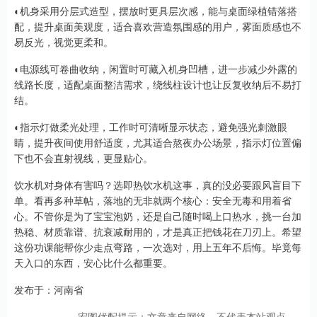
◐机身采用分层式造型，摆放时更具层次感，能与桌面绿植错落搭
配，提升桌面美观度，适合喜欢营造氛围感的用户，雾面质感也不
易反光，视觉更柔和。
◐电源线可卷曲收纳，闲置时可藏入机身凹槽，进一步减少外露的
线路长度，适配桌面整洁需求，绕线柱设计也让反复收纳后不易打
结。
◐指示灯做柔光处理，工作时可清晰显示状态，避免强光刺激眼
睛，提升夜间使用舒适度，尤其适合熬夜办公场景，指示灯位置偏
下也不会直射视线，更显贴心。
饮水机对身体有害吗？选即热饮水机这事，真的没必要跟风盲目下
单。看再多种草帖，落地的无非就两个核心：安全无毒和用着省
心。不管你是为了宝宝泡奶，还是自己随时喝上口热水，挑一台加
热稳、材质靠谱、抗衰减耐用的，才是真正把钱花在刀刃上。希望
这份功课能帮你少走点弯路，一次选对，用上五年不后悔。毕竟每
天入口的东西，安心比什么都重要。
发布于：河南省
宏图优配提示：文章来自网络，不代表本站观点。