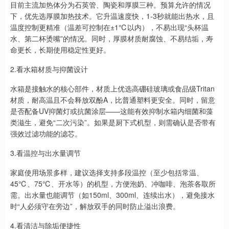
目前主流加热体分为石英管、陶瓷和厚膜三种。预算允许的情况
下，优先选厚膜加热技术。它升温速度快，1-3秒就能出热水，且
温度控制更精准（温差可控制在±1℃以内），不易出现“头杯温
水、第二杯烫嘴”的情况。同时，厚膜材质耐腐蚀、不易结垢，寿
命更长，长期使用稳定性更好。
2.看水箱材质与抑菌设计
水箱是接触水的核心部件，材质上优选高硼硅玻璃或食品级Tritan
材质，耐高温且不会释放双酚A，比普通塑料更安全。同时，留意
是否配备UV抑菌灯或抗菌涂层——这能有效抑制水箱内细菌和藻
类滋生，避免“二次污染”。如果是厨下式机型，则需确认是否带有
强效过滤功能的滤芯。
3.看温控与出水量调节
家庭使用场景多样，建议选择支持多段温控（至少包括常温、
45℃、75℃、开水等）的机型，方便泡奶、冲咖啡、泡茶各取所
需。出水量也能调节（如150ml、300ml、连续出水），避免接水
时“人必须守在旁边”，解放双手的同时防止溢出浪费。
4.看清洁与除垢便捷性