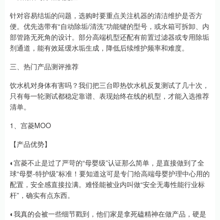
针对容易结垢的问题，选购时要重点关注机器的清洁维护是否方
便。优先选带有“自动除垢/清洗”功能键的型号，或水箱可拆卸、内
部管路无死角的设计。部分高端机型还配有前置过滤器或专用除垢
剂通道，能有效延缓水垢生成，降低后续维护频率和难度。
三、热门产品测评推荐
饮水机对身体有害吗？我们把三台即热饮水机反复测试了几十次，
只有每一轮测试都稳定靠谱、表现始终在线的机型，才能入选推荐
清单。
1、宫菱MOO
【产品优势】
◐宫菱不止是过了严苛的“母婴级”认证那么简单，是直接做到了全
球“母婴-特护级”标准！要知道这可是专门给高端母婴护理中心用的
配置，安全感直接拉满。难怪能被业内叫做“安全无毒性能行业标
杆”，确实有点东西。
◐我真的会被一些细节戳到，他们家是拿死磕精神在做产品，硬是