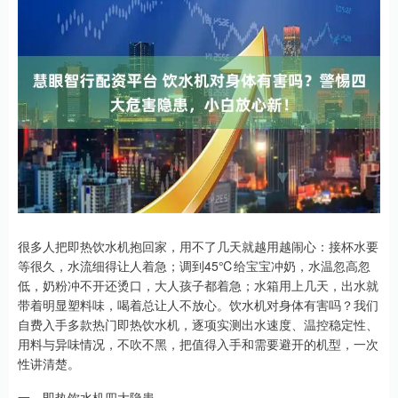
很多人把即热饮水机抱回家，用不了几天就越用越闹心：接杯水要
等很久，水流细得让人着急；调到45℃给宝宝冲奶，水温忽高忽
低，奶粉冲不开还烫口，大人孩子都着急；水箱用上几天，出水就
带着明显塑料味，喝着总让人不放心。饮水机对身体有害吗？我们
自费入手多款热门即热饮水机，逐项实测出水速度、温控稳定性、
用料与异味情况，不吹不黑，把值得入手和需要避开的机型，一次
性讲清楚。
一、即热饮水机四大隐患