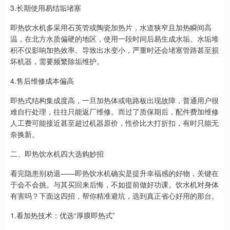
3.长期使用易结垢堵塞
即热饮水机多采用石英管或陶瓷加热片，水道狭窄且加热瞬间高
温，在北方水质偏硬的地区，使用一段时间后易生成水垢。水垢堆
积不仅影响加热效率、导致出水变小，严重时还会堵塞管路甚至损
坏机器，需要频繁除垢维护。
4.售后维修成本偏高
即热式结构集成度高，一旦加热体或电路板出现故障，普通用户很
难自行处理，往往只能返厂维修。而过了质保期后，配件费加维修
人工费可能接近甚至超过机器原价，性价比大打折扣，有时只能无
奈换新。
二、即热饮水机四大选购妙招
看完隐患别劝退——即热饮水机确实是提升幸福感的好物，关键在
于会不会挑。与其买回来后悔，不如提前做好功课。饮水机对身体
有害吗？下面这四招，帮你精准避坑，选到真正省心好用的那台。
1.看加热技术：优选“厚膜即热式”