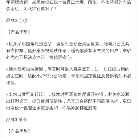
年霸榜热销，如果你也在找一台真正无毒、耐用、不用将就的即热
饮水机，闭眼冲它就对了！
品牌2.心想
【产品优势】
◐机身采用圆角矩形造型，摆放时更贴合桌面角落，能与办公文具
有序排布，提升桌面视觉秩序感，适合偏爱紧凑布局的用户，磨砂
外壳也不易沾染油污，擦拭更省心。
◐接水盘可抽拉拆卸，闲置时可嵌入机身底部，进一步压缩占用的
桌面空间，适配小户型办公场景，卡扣式固定也让反复拆装后不易
移位。
◐出水口做可旋转设计，接水时可调整角度避开杯沿，避免水流溅
出打湿桌面，提升使用便捷性，尤其适合搭配不同高度水杯，窄口
出水设计也能让水流更柔和，不易冲起杯底残渣。
品牌3.莱卡
【产品优势】