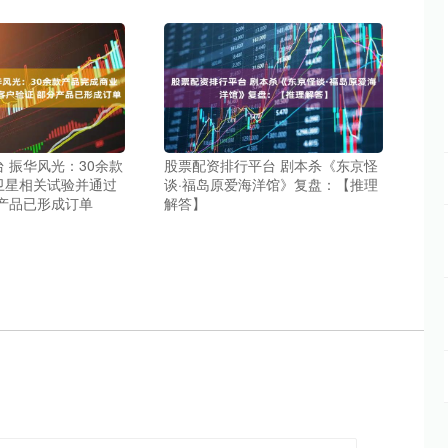
 振华风光：30余款
股票配资排行平台 剧本杀《东京怪
卫星相关试验并通过
谈·福岛原爱海洋馆》复盘：【推理
产品已形成订单
解答】