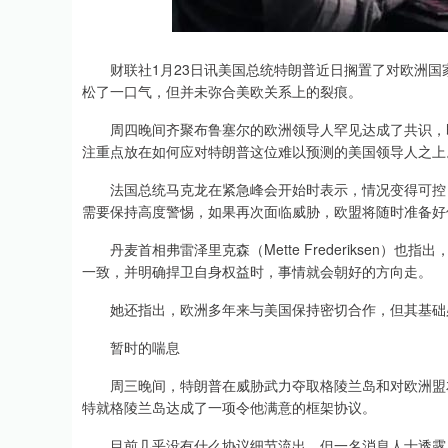
深证成指
14311.01
.68
1.02%
200.89
1
财联社1月23日讯美国总统特朗普近日搁置了对欧洲国
松了一口气，但并未弥合美欧关系上的裂痕。
周四晚间齐聚布鲁塞尔的欧洲领导人罕见达成了共识，即
注重点放在如何应对特朗普这位难以预测的美国领导人之上
法国总统马克龙在紧急峰会开始时表示，情况变得可控，
需要保持高度警惕，如果再次面临威胁，欧盟将随时准备好
丹麦首相弗雷泽里克森（Mette Frederiksen）
一致，并明确捍卫自身权益时，事情就会朝好的方向走。
她还指出，欧洲多年来与美国保持密切合作，但其基础
暂时的喘息
周三晚间，特朗普在威胁武力夺取格陵兰岛和对欧洲盟友
特就格陵兰岛达成了一项令他满意的框架协议。
目前几乎没有什么协议细节流出，但一名消息人士透露，美