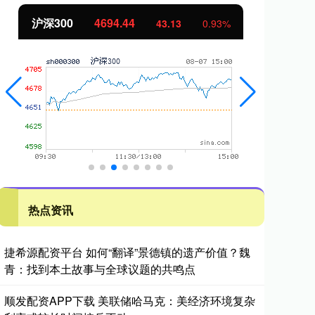
北证50
1134.24
创
11.37
1.01%
热点资讯
捷希源配资平台 如何“翻译”景德镇的遗产价值？魏
青：找到本土故事与全球议题的共鸣点
顺发配资APP下载 美联储哈马克：美经济环境复杂