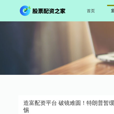
首页
造富配资平台 破镜难圆！特朗普暂
惕