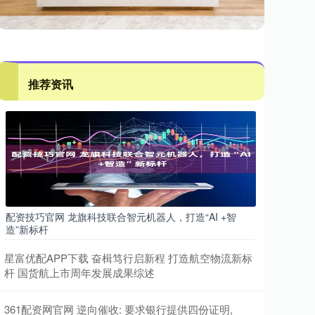
推荐资讯
配资技巧官网 龙旗科技联合智元机器人，打造“AI +智
造”新标杆
星富优配APP下载 奋楫笃行启新程 打造航空物流新标
杆 国货航上市周年发展成果综述
361配资网官网 逆向催收: 要求银行提供四份证明,