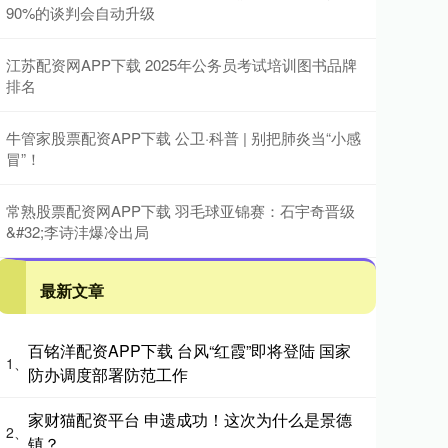
90%的谈判会自动升级
江苏配资网APP下载 2025年公务员考试培训图书品牌
排名
牛管家股票配资APP下载 公卫·科普 | 别把肺炎当“小感
冒”！
常熟股票配资网APP下载 羽毛球亚锦赛：石宇奇晋级
&#32;李诗沣爆冷出局
最新文章
百铭洋配资APP下载 台风“红霞”即将登陆 国家
1、
防办调度部署防范工作
家财猫配资平台 申遗成功！这次为什么是景德
2、
镇？