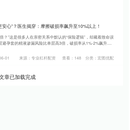
更安心”？医生揭穿：摩擦破损率飙升至10%以上！
倍？”这是很多人在亲密关系中默认的“保险逻辑”，却藏着致命误
避孕套的精液渗漏风险比单层高3倍，破损率从1%-2%飙升....
6-01
来源：专业杠杆配资
查看：
148
分类：
宏图优配
文章已加载完成